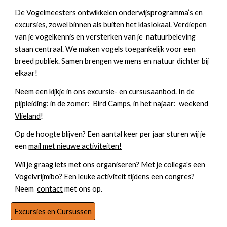
De Vogelmeesters ontwikkelen onderwijsprogramma’s en
excursies, zowel binnen als buiten
het klaslokaal
.
Verdiepen
van je vogelkennis en
versterken
van je
natuurbeleving
staan centr
aal. W
e
maken
vogels toegankelijk voor een
breed publiek. Samen brengen we mens en natuur dichter bij
elkaar!
Neem een kijkje
in
ons
excursie- en cursusaanbod
. In de
pij
pleiding: in de zomer:
Bird Camps
, in het najaar:
weekend
Vlieland
!
Op de hoogte blijven
?
Een aantal keer per jaar sturen wij je
een
mail met nieuwe activiteiten!
Wil je graag iets met ons organiseren? Met je collega's een
Vogelvrijmibo
? Een leuke activiteit tijdens een congres?
Neem
contact
met ons op.
Excursies en Cursussen